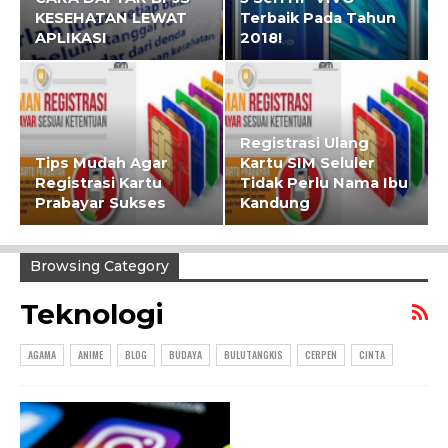
KESEHATAN LEWAT
Terbaik Pada Tahun
APLIKASI
2018!
Registrasi Ulang
Tips Mudah Agar
Kartu SIM Seluler
Registrasi Kartu
Tidak Perlu Nama Ibu
Prabayar Sukses
Kandung
Browsing Category
Teknologi
AGAMA
ANIME
BLOG
BUDAYA
BULUTANGKIS
CERPEN
CINTA