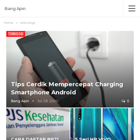
Bang Apin
Home
teknologi
TEKNOLOGI
Tips Cerdik Mempercepat Charging
Smartphone Android
Bang Apin
Jul 28, 2020
0
CARA DAFTAR BPJS
5 Seri HP VIVO