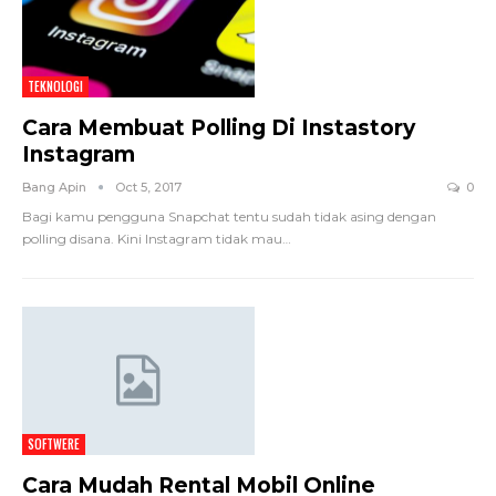
TEKNOLOGI
Cara Membuat Polling Di Instastory
Instagram
Bang Apin
Oct 5, 2017
0
Bagi kamu pengguna Snapchat tentu sudah tidak asing dengan
polling disana. Kini Instagram tidak mau…
SOFTWERE
Cara Mudah Rental Mobil Online