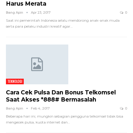
Harus Merata
Bang Apin
Apr 23, 2017
0
Saat ini pemerintah Indonesia selalu mendorong anak-anak muda
serta para pelaku industri kreatif agar…
TEKNOLOGI
Cara Cek Pulsa Dan Bonus Telkomsel
Saat Akses *888# Bermasalah
Bang Apin
Feb 4, 2017
0
Beberapa hari ini, mungkin sebagian pengguna telkomsel tidak bisa
mengecek pulsa, kuota internet dan…