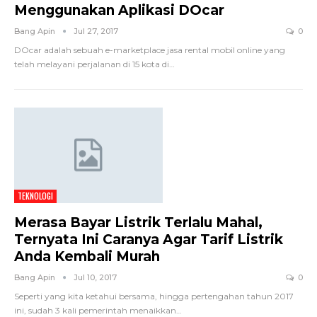
Menggunakan Aplikasi DOcar
Bang Apin
Jul 27, 2017
0
DOcar adalah sebuah e-marketplace jasa rental mobil online yang
telah melayani perjalanan di 15 kota di…
TEKNOLOGI
Merasa Bayar Listrik Terlalu Mahal,
Ternyata Ini Caranya Agar Tarif Listrik
Anda Kembali Murah
Bang Apin
Jul 10, 2017
0
Seperti yang kita ketahui bersama, hingga pertengahan tahun 2017
ini, sudah 3 kali pemerintah menaikkan…