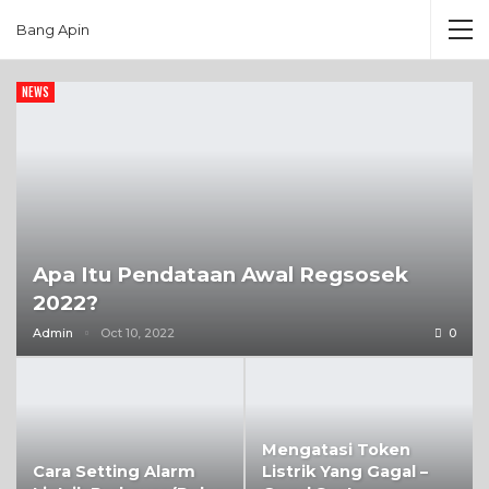
Bang Apin
NEWS
Apa Itu Pendataan Awal Regsosek
2022?
Admin
Oct 10, 2022
0
Mengatasi Token
Cara Setting Alarm
Listrik Yang Gagal –