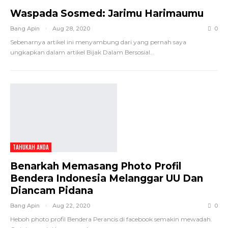
Waspada Sosmed: Jarimu Harimaumu
Bang Apin
Aug 28, 2020
0
Sebenarnya artikel ini menyambung dari yang pernah saya
ungkapkan dalam artikel Bijak Dalam Bersosial…
TAHUKAH ANDA
Benarkah Memasang Photo Profil
Bendera Indonesia Melanggar UU Dan
Diancam Pidana
Bang Apin
Aug 22, 2020
0
Heboh photo profil Bendera Perancis di facebook semakin mewadah.