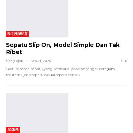
PAID PROMOTE
Sepatu Slip On, Model Simple Dan Tak
Ribet
Bang Apin
Sep 21, 2020
0
Saat ini model sepatu yang berdear di pasaran sangat beragam,
terutama jenis sepatu casual seperti Sepatu…
SOSMED