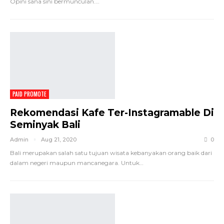
Opini sana sini bermunculan.…
PAID PROMOTE
Rekomendasi Kafe Ter-Instagramable Di
Seminyak Bali
Admin
Aug 21, 2020
0
Bali merupakan salah satu tujuan wisata kebanyakan orang baik dari
dalam negeri maupun mancanegara. Untuk…