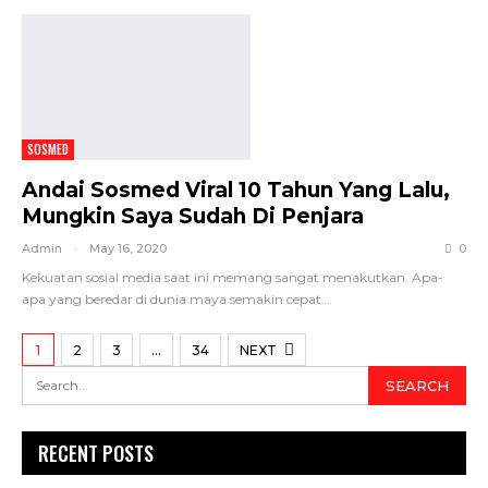
SOSMED
Andai Sosmed Viral 10 Tahun Yang Lalu,
Mungkin Saya Sudah Di Penjara
Admin
May 16, 2020
0
Kekuatan sosial media saat ini memang sangat menakutkan. Apa-
apa yang beredar di dunia maya semakin cepat…
1
2
3
…
34
NEXT
RECENT POSTS