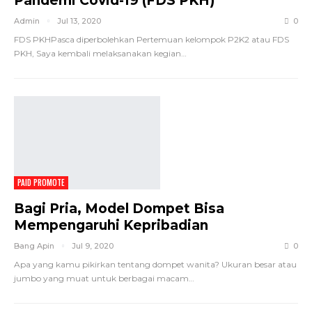
Pandemi Covid-19 (FDS PKH)
Admin
Jul 13, 2020
0
FDS PKHPasca diperbolehkan Pertemuan kelompok P2K2 atau FDS
PKH, Saya kembali melaksanakan kegian…
PAID PROMOTE
Bagi Pria, Model Dompet Bisa
Mempengaruhi Kepribadian
Bang Apin
Jul 9, 2020
0
Apa yang kamu pikirkan tentang dompet wanita? Ukuran besar atau
jumbo yang muat untuk berbagai macam…