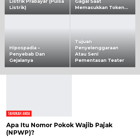
Listrik Prabayar (Pulsa
Gagal Saat
Listrik)
Memasukkan Token…
Tujuan
Hipospadia –
Penyelenggaraan
Penyebab Dan
Atau Seni
Gejalanya
Pementasan Teater
TAHUKAH ANDA
Apa Itu Nomor Pokok Wajib Pajak
(NPWP)?