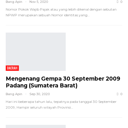
Bang Apin
Nov 5, 2020
0
Nomor Pokok Wajib Pajak atau yang lebih dikenal dengan sebutan
NPWP merupakan sebuah Nomor identitas yang…
DAERAH
Mengenang Gempa 30 September 2009
Padang (Sumatera Barat)
Bang Apin
Sep 30, 2020
0
Hari ini beberapa tahun lalu, tepatnya pada tanggal 30 September
2009, Hampir seluruh wilayah Provinsi…