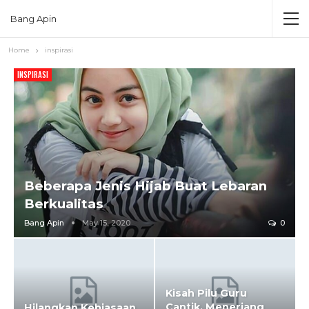
Bang Apin
Home
inspirasi
INSPIRASI
Beberapa Jenis Hijab Buat Lebaran
Berkualitas
Bang Apin
May 15, 2020
0
Kisah Pilu Guru
Cantik, Menerjang
Hilangkan Kebiasaan