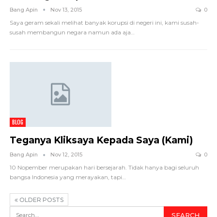
Bang Apin
Nov 13, 2015
0
Saya geram sekali melihat banyak korupsi di negeri ini, kami susah-
susah membangun negara namun ada aja…
BLOG
Teganya Kliksaya Kepada Saya (Kami)
Bang Apin
Nov 12, 2015
0
10 Nopember merupakan hari bersejarah. Tidak hanya bagi seluruh
bangsa Indonesia yang merayakan, tapi…
OLDER POSTS