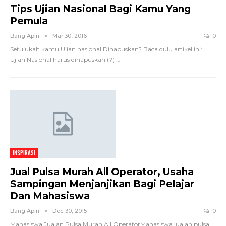
Tips Ujian Nasional Bagi Kamu Yang
Pemula
Bang Apin
Mar 30, 2016
0
Setujukah kamu Ujian nasional Dihapuskan? Baca dulu artikel ini:
Ujian Nasional harus dihapuskan (?) .…
INSPIRASI
Jual Pulsa Murah All Operator, Usaha
Sampingan Menjanjikan Bagi Pelajar
Dan Mahasiswa
Bang Apin
Dec 30, 2015
0
Mahasiswa Jualan Pulsa Murah All OperatorMahasiswa jualan pulsa,