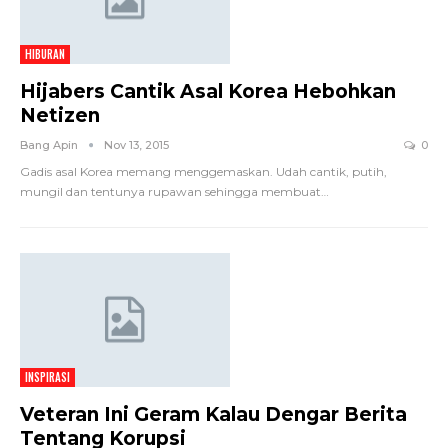
HIBURAN
Hijabers Cantik Asal Korea Hebohkan
Netizen
Bang Apin
Nov 13, 2015
0
Gadis asal Korea memang menggemaskan. Udah cantik, putih,
mungil dan tentunya rupawan sehingga membuat…
INSPIRASI
Veteran Ini Geram Kalau Dengar Berita
Tentang Korupsi