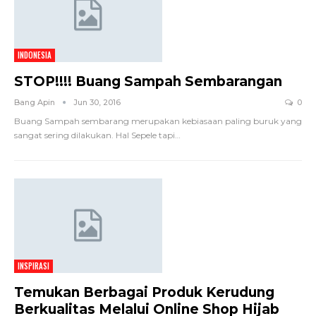
INDONESIA
STOP!!!! Buang Sampah Sembarangan
Bang Apin
Jun 30, 2016
0
Buang Sampah sembarang merupakan kebiasaan paling buruk yang
sangat sering dilakukan. Hal Sepele tapi
…
INSPIRASI
Temukan Berbagai Produk Kerudung
Berkualitas Melalui Online Shop Hijab