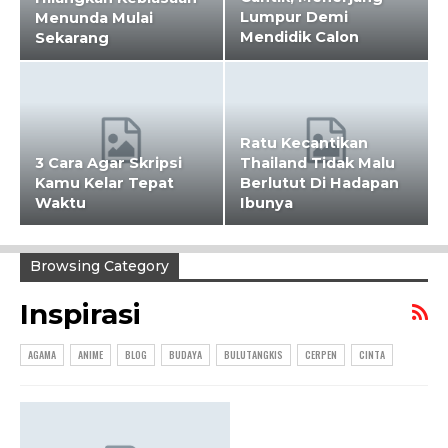
Lumpur Demi
Menunda Mulai
Mendidik Calon
Sekarang
Penerus…
Ratu Kecantikan
3 Cara Agar Skripsi
Thailand Tidak Malu
Kamu Kelar Tepat
Berlutut Di Hadapan
Waktu
Ibunya
Browsing Category
Inspirasi
AGAMA
ANIME
BLOG
BUDAYA
BULUTANGKIS
CERPEN
CINTA