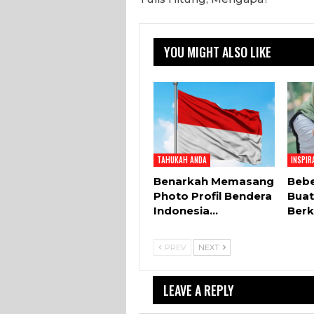
YOU MIGHT ALSO LIKE
TAHUKAH ANDA
INSPIR
Benarkah Memasang
Bebe
Photo Profil Bendera
Buat
Indonesia…
Berk
PREV
NEXT
LEAVE A REPLY
Your email a