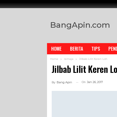
BangApin.com
HOME
BERITA
TIPS
PEN
Home
remaja
Jilbab Lilit Keren Loh
Jilbab Lilit Keren L
On
Jan 26, 2017
By
Bang Apin