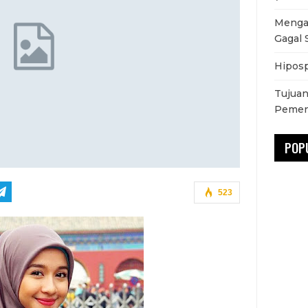
Mengat
Gagal 
Hiposp
Tujuan
Pemen
POP
523