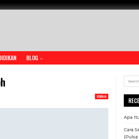
DIDIKAN
BLOG
oh
REMAJA
REC
Apa It
Cara S
(Pulsa 