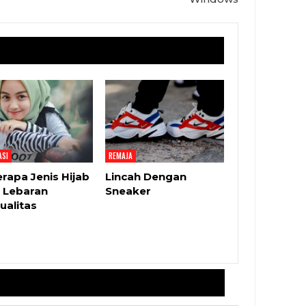
ASI
REMAJA
rapa Jenis Hijab
Lincah Dengan
 Lebaran
Sneaker
ualitas
ddress will not be published.