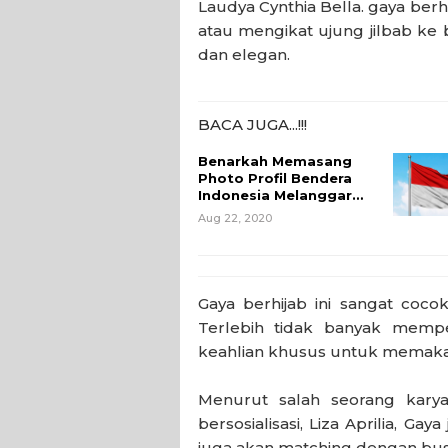
Laudya Cynthia Bella. gaya ber
atau mengikat ujung jilbab ke 
dan elegan.
BACA JUGA...!!!
Benarkah Memasang
Photo Profil Bendera
Indonesia Melanggar…
Aug 22, 2020
Gaya berhijab ini sangat coc
Terlebih tidak banyak memp
keahlian khusus untuk memaka
Menurut salah seorang karya
bersosialisasi, Liza Aprilia, Gaya
juga akan matching dengan bus