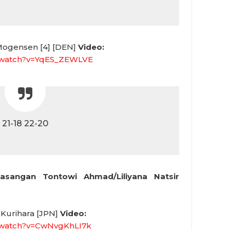
Mogensen [4] [DEN]
Video:
/watch?v=YqES_ZEWLVE
21-18 22-20
pasangan Tontowi Ahmad/Liliyana Natsir
Kurihara [JPN]
Video:
/watch?v=CwNvgKhLI7k