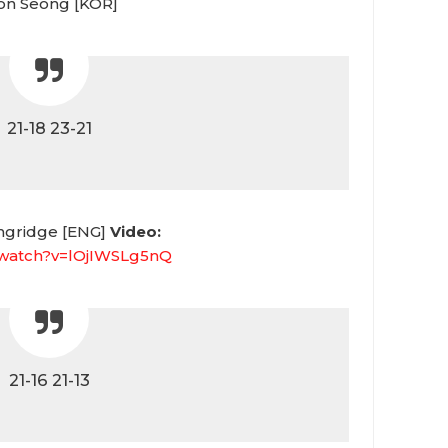
on Seong [KOR]
21-18 23-21
angridge [ENG]
Video:
/watch?v=lOjIWSLg5nQ
21-16 21-13