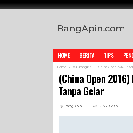
BangApin.com
HOME
BERITA
TIPS
PEN
Home
bulutangkis
(China Open 2016) Indo
(China Open 2016) 
Tanpa Gelar
On
Nov 20, 2016
By
Bang Apin