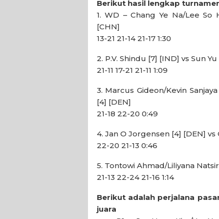
Berikut hasil lengkap turname
1. WD – Chang Ye Na/Lee So H
[CHN]
13-21 21-14 21-17 1:30
2. P.V. Shindu [7] [IND] vs Sun Yu
21-11 17-21 21-11 1:09
3. Marcus Gideon/Kevin Sanjaya
[4] [DEN]
21-18 22-20 0:49
4. Jan O Jorgensen [4] [DEN] vs
22-20 21-13 0:46
5. Tontowi Ahmad/Liliyana Natsir
21-13 22-24 21-16 1:14
Berikut adalah perjalana pas
juara