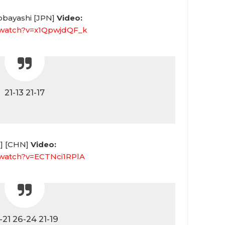
obayashi [JPN]
Video:
/watch?v=x1QpwjdQF_k
21-13 21-17
1] [CHN]
Video:
/watch?v=ECTNci1RPlA
-21 26-24 21-19