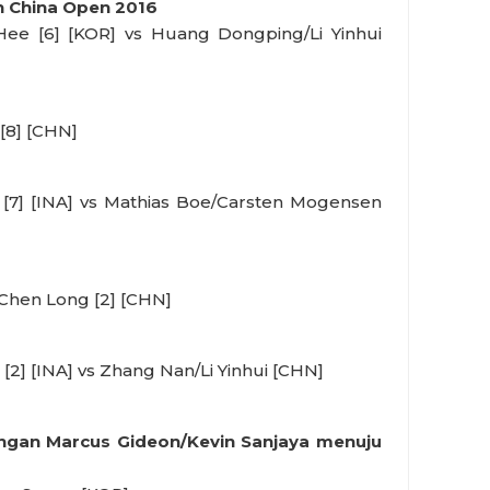
n China Open 2016
ee [6] [KOR] vs Huang Dongping/Li Yinhui
 [8] [CHN]
 [7] [INA] vs Mathias Boe/Carsten Mogensen
 Chen Long [2] [CHN]
 [2] [INA] vs Zhang Nan/Li Yinhui [CHN]
angan Marcus Gideon/Kevin Sanjaya menuju