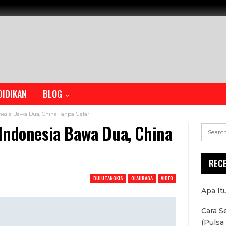
DIDIKAN
BLOG
nesia Bawa Dua, China Tanpa Gelar
Indonesia Bawa Dua, China
REC
BULUTANGKIS
OLAHRAGA
VIDEO
Apa It
Cara S
(Pulsa 