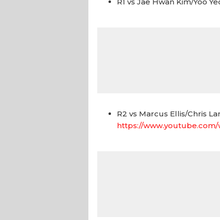
R1 vs Jae Hwan Kim/Yoo Ye
R2 vs Marcus Ellis/Chris L
https://www.youtube.com