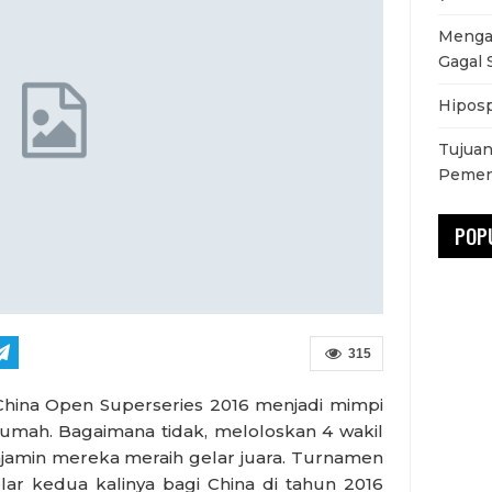
Mengat
Gagal 
Hiposp
Tujuan
Pemen
POP
315
China Open Superseries 2016 menjadi mimpi
umah. Bagaimana tidak, meloloskan 4 wakil
menjamin mereka meraih gelar juara. Turnamen
lar kedua kalinya bagi China di tahun 2016