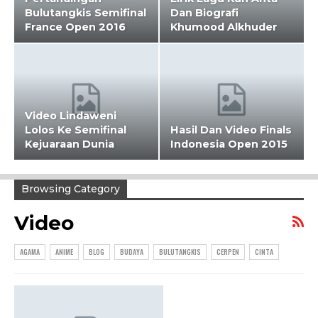
Bulutangkis Semifinal
Dan Biografi
France Open 2016
Khumood Alkhuder
Video Lindaweni
Lolos Ke Semifinal
Hasil Dan Video Finals
Kejuaraan Dunia
Indonesia Open 2015
Browsing Category
Video
AGAMA
ANIME
BLOG
BUDAYA
BULUTANGKIS
CERPEN
CINTA