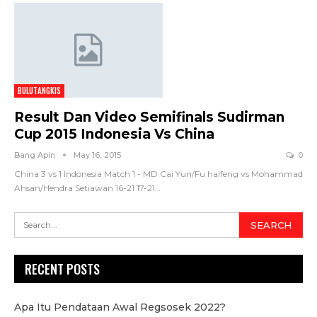
BULUTANGKIS
Result Dan Video Semifinals Sudirman
Cup 2015 Indonesia Vs China
Bang Apin
May 16, 2015
0
China 3 vs 1 Indonesia Match 1 - MD Cai Yun/Fu haifeng vs Mohammad
Ahsan/Hendra Setiawan 16-21 17-21…
RECENT POSTS
Apa Itu Pendataan Awal Regsosek 2022?