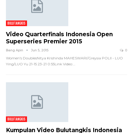
BULUTANGKIS
Video Quarterfinals Indonesia Open
Superseries Premier 2015
Bang Apin
Jun 5, 2015
0
Women's DoublesNitya Krishinda MAHESWARI/Greysia POLII - LUO
Ying/LUO Yu 21-15 23-21 0:55Link Video:
…
BULUTANGKIS
Kumpulan Video Bulutangkis Indonesia