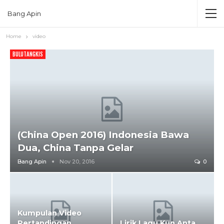
Bang Apin
Home
video
BULUTANGKIS
(China Open 2016) Indonesia Bawa
Dua, China Tanpa Gelar
Bang Apin
Nov 20, 2016
0
Kumpulan Video
Pertandingan
Lirik Lagu Kun Anta