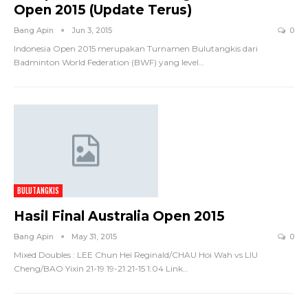
Open 2015 (Update Terus)
Bang Apin
Jun 3, 2015
0
Indonesia Open 2015 merupakan Turnamen Bulutangkis dari
Badminton World Federation (BWF) yang level
…
BULUTANGKIS
Hasil Final Australia Open 2015
Bang Apin
May 31, 2015
0
Mixed Doubles : LEE Chun Hei Reginald/CHAU Hoi Wah vs LIU
Cheng/BAO Yixin 21-19 19-21 21-15 1:04 Link
…