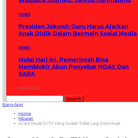
Waspada Sosmed: Jarimu Harimaumu
SOSMED
Presiden Jokowi: Guru Harus Ajarkan
Anak Didik Dalam Bermain Sosial Media
SOSMED
Mulai Hari Ini, Pemerintah Bisa
Memblokir Akun Penyebar HOAX Dan
SARA
PREV
NEXT
Bang Apin
Home
hiburan
Acara Musik Di TV Yang Sudah Tidak Lagi Diisi Musik