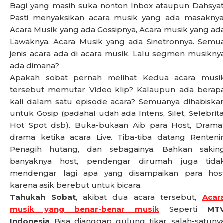
Bagi yang masih suka nonton Inbox ataupun Dahsyat
Pasti menyaksikan acara musik yang ada masaknya
Acara Musik yang ada Gossipnya, Acara musik yang ad
Lawaknya, Acara Musik yang ada Sinetronnya. Semu
jenis acara ada di acara musik. Lalu segmen musikny
ada dimana?
Apakah sobat pernah melihat Kedua acara musi
tersebut memutar Video klip? Kalaupun ada berap
kali dalam satu episode acara? Semuanya dihabiska
untuk Gosip (padahal udah ada Intens, Silet, Selebrita
Hot Spot dsb). Buka-bukaan Aib para Host, Drama
drama ketika acara Live. Tiba-tiba datang Rentenir
Penagih hutang, dan sebagainya. Bahkan sakin
banyaknya host, pendengar dirumah juga tida
mendengar lagi apa yang disampaikan para hos
karena asik berebut untuk bicara.
Tahukah Sobat
, akibat dua acara tersebut,
Acar
musik yang benar-benar musik
Seperti
MT
Indonesia
Bisa dianggap gulung tikar salah-satuny