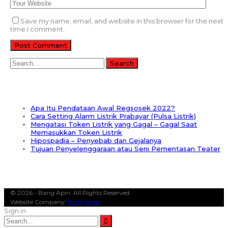
Save my name, email, and website in this browser for the next
time I comment.
RECENT POSTS
Apa Itu Pendataan Awal Regsosek 2022?
Cara Setting Alarm Listrik Prabayar (Pulsa Listrik)
Mengatasi Token Listrik yang Gagal – Gagal Saat
Memasukkan Token Listrik
Hipospadia – Penyebab dan Gejalanya
Tujuan Penyelenggaraan atau Seni Pementasan Teater
POPULAR POST
© 2026 - Bang Apin. All Rights Reserved.
Website Company:
Bang Apin
Sign in