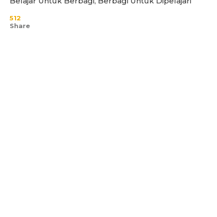
Belajar Untuk Berbagi, Berbagi Untuk Dipelajari
512
Share