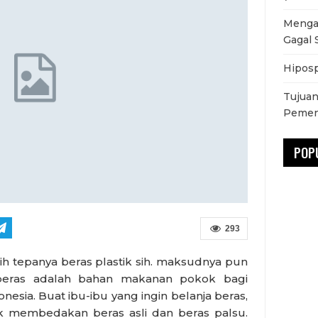
Mengat
Gagal 
Hiposp
Tujuan
Pemen
POP
293
ih tepanya beras plastik sih. maksudnya pun
 beras adalah bahan makanan pokok bagi
esia. Buat ibu-ibu yang ingin belanja beras,
uk membedakan beras asli dan beras palsu.