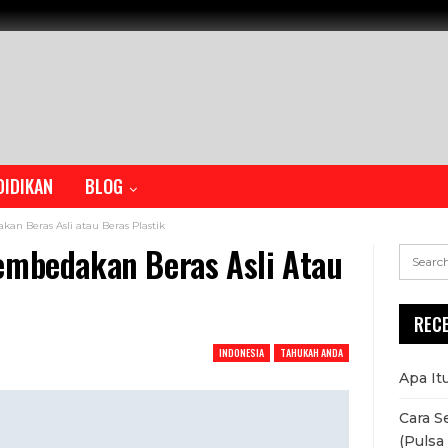
DIDIKAN
BLOG
an Beras Asli atau Beras Plastik
embedakan Beras Asli Atau
REC
INDONESIA
TAHUKAH ANDA
Apa It
Cara S
(Pulsa 