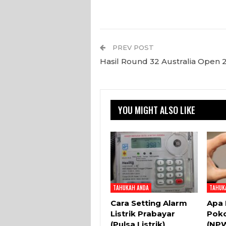
PREV POST
Hasil Round 32 Australia Open 
YOU MIGHT ALSO LIKE
TAHUKAH ANDA
TAHUK
Cara Setting Alarm
Apa 
Listrik Prabayar
Poko
(Pulsa Listrik)
(NP