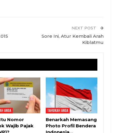
NEXT POST
2015
Sore Ini, Atur Kembali Arah
Kiblatmu
AH ANDA
TAHUKAH ANDA
Itu Nomor
Benarkah Memasang
k Wajib Pajak
Photo Profil Bendera
WP)?
Indonesia…