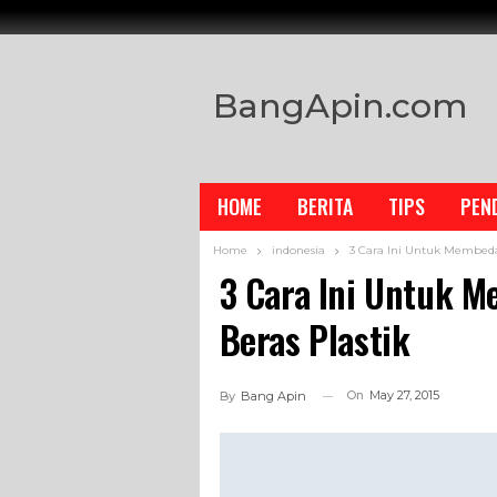
BangApin.com
HOME
BERITA
TIPS
PEN
Home
indonesia
3 Cara Ini Untuk Membedak
3 Cara Ini Untuk M
Beras Plastik
On
May 27, 2015
By
Bang Apin