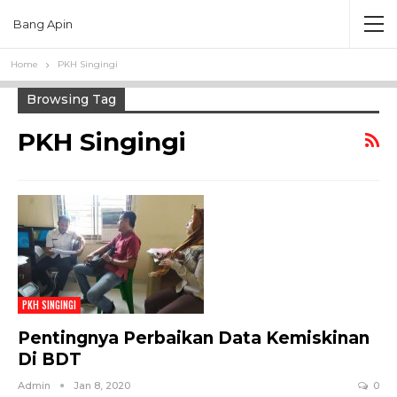
Bang Apin
Home
PKH Singingi
Browsing Tag
PKH Singingi
PKH SINGINGI
Pentingnya Perbaikan Data Kemiskinan
Di BDT
Admin
Jan 8, 2020
0