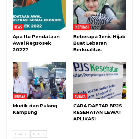
NEWS
INSPIRASI
Apa Itu Pendataan
Beberapa Jenis Hijab
Awal Regsosek
Buat Lebaran
2022?
Berkualitas
BUDAYA
NEGARA
Mudik dan Pulang
CARA DAFTAR BPJS
Kampung
KESEHATAN LEWAT
APLIKASI
PREV
NEXT