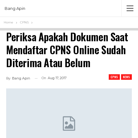
Bang Apin
Home
CPNS
Periksa Apakah Dokumen Saat
Mendaftar CPNS Online Sudah
Diterima Atau Belum
CPNS
NEWS
On
Aug 17, 2017
By
Bang Apin