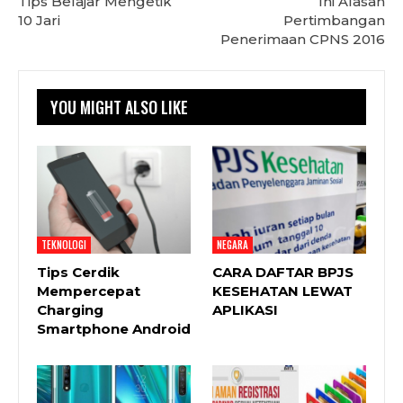
Tips Belajar Mengetik
Ini Alasan
10 Jari
Pertimbangan
Penerimaan CPNS 2016
YOU MIGHT ALSO LIKE
TEKNOLOGI
NEGARA
Tips Cerdik
CARA DAFTAR BPJS
Mempercepat
KESEHATAN LEWAT
Charging
APLIKASI
Smartphone Android