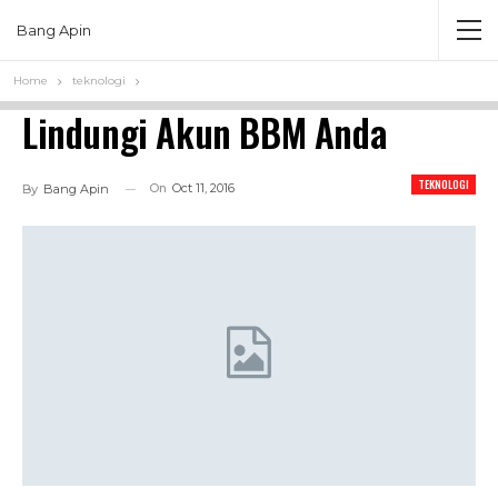
Bang Apin
Home
teknologi
Lindungi Akun BBM Anda
TEKNOLOGI
On
Oct 11, 2016
By
Bang Apin