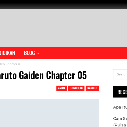
DIDIKAN
BLOG
den Chapter 05
ruto Gaiden Chapter 05
ANIME
DOWNLOAD
NARUTO
REC
Apa It
Cara S
(Pulsa 