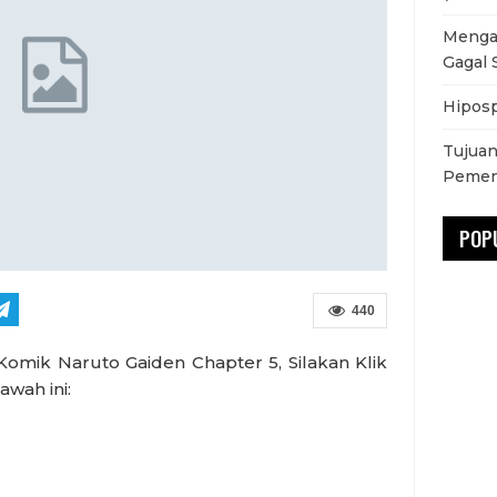
Mengat
Gagal 
Hiposp
Tujuan
Pemen
POP
440
omik Naruto Gaiden Chapter 5, Silakan Klik
wah ini: