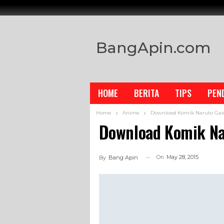
BangApin.com
HOME
BERITA
TIPS
PEN
Home
Anime
Download Komik Naruto Gai
Download Komik Na
On
May 28, 2015
By
Bang Apin