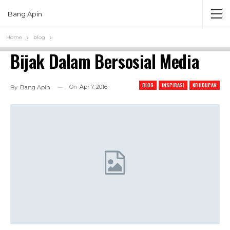
Bang Apin
Home
blog
Bijak Dalam Bersosial Media
BLOG
INSPIRASI
KEHIDUPAN
On
Apr 7, 2016
By
Bang Apin