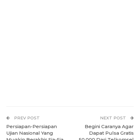
PREV POST
NEXT POST
Persiapan-Persiapan
Begini Caranya Agar
Ujian Nasional Yang
Dapat Pulsa Gratis
Mugkin Berakhir Sia-Sia
50.000 Dari Telkomsel