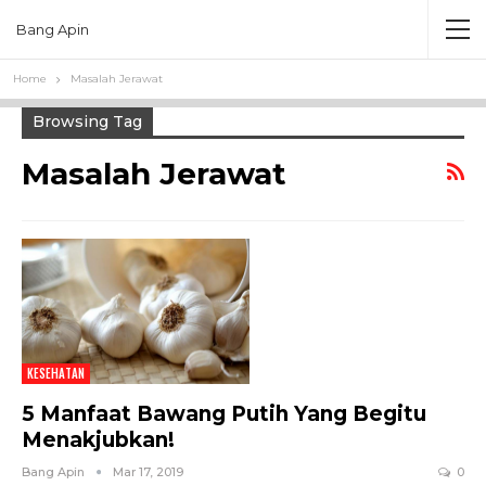
Bang Apin
Home
Masalah Jerawat
Browsing Tag
Masalah Jerawat
KESEHATAN
5 Manfaat Bawang Putih Yang Begitu
Menakjubkan!
Bang Apin
Mar 17, 2019
0