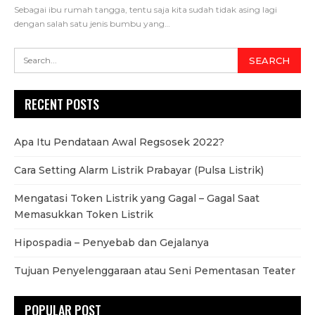
Sebagai ibu rumah tangga, tentu saja kita sudah tidak asing lagi
dengan salah satu jenis bumbu yang…
RECENT POSTS
Apa Itu Pendataan Awal Regsosek 2022?
Cara Setting Alarm Listrik Prabayar (Pulsa Listrik)
Mengatasi Token Listrik yang Gagal – Gagal Saat
Memasukkan Token Listrik
Hipospadia – Penyebab dan Gejalanya
Tujuan Penyelenggaraan atau Seni Pementasan Teater
POPULAR POST