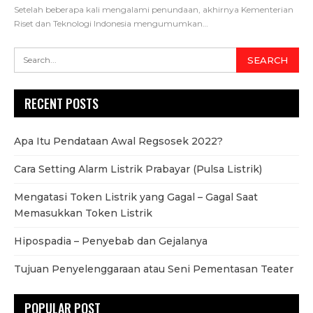
Setelah beberapa kali mengalami penundaan, akhirnya Kementerian
Riset dan Teknologi Indonesia mengumumkan…
RECENT POSTS
Apa Itu Pendataan Awal Regsosek 2022?
Cara Setting Alarm Listrik Prabayar (Pulsa Listrik)
Mengatasi Token Listrik yang Gagal – Gagal Saat
Memasukkan Token Listrik
Hipospadia – Penyebab dan Gejalanya
Tujuan Penyelenggaraan atau Seni Pementasan Teater
POPULAR POST