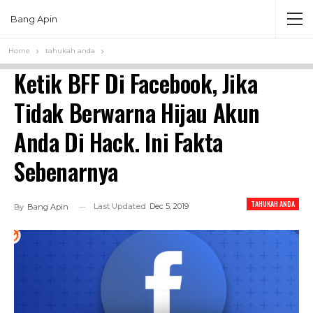
Bang Apin
Home
tahukah anda
Ketik BFF Di Facebook, Jika
Tidak Berwarna Hijau Akun
Anda Di Hack. Ini Fakta
Sebenarnya
TAHUKAH ANDA
Last Updated
Dec 5, 2019
By
Bang Apin